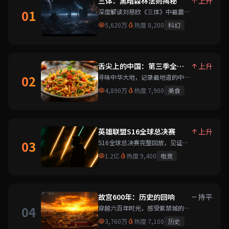
三体：黑暗森林法则揭秘
上升
01
深度解读刘慈欣《三体》中最震撼
的黑暗森林法则，带你理解宇宙社
5,620万
热度 8,200
科幻
会学的终极奥秘。
舌尖上的中国：第三季全纪
上升
录
02
寻味中华大地，记录最地道的中国
味道。每一帧都是对美食的致敬。
4,890万
热度 7,900
美食
英雄联盟S16全球总决赛
上升
03
S16全球总决赛完整回放，见证传
奇的诞生与卫冕的荣耀。
1.2亿
热度 9,400
电竞
故宫600年：历史的回响
持平
04
穿越六百年时光，感受紫禁城的辉
煌与沧桑。独家航拍 footage 震
3,760万
热度 7,100
历史
撼呈现。