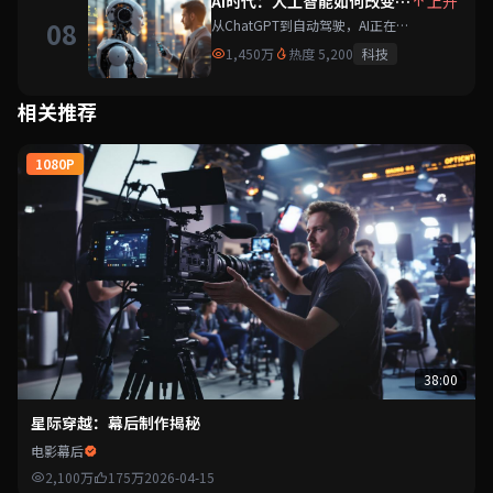
AI时代：人工智能如何改变生
上升
活
08
从ChatGPT到自动驾驶，AI正在重
塑我们的世界。深度解读AI发展趋
1,450万
热度 5,200
科技
势。
相关推荐
1080P
38:00
星际穿越：幕后制作揭秘
电影幕后
2,100万
175万
2026-04-15