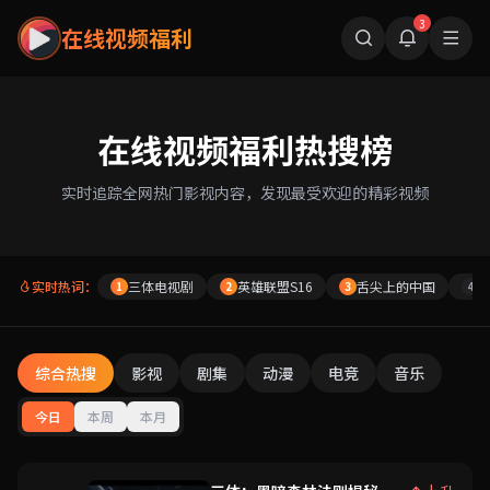
3
在线视频福利
在线视频福利热搜榜
实时追踪全网热门影视内容，发现最受欢迎的精彩视频
实时热词：
三体电视剧
英雄联盟S16
舌尖上的中国
故
1
2
3
4
综合热搜
影视
剧集
动漫
电竞
音乐
今日
本周
本月