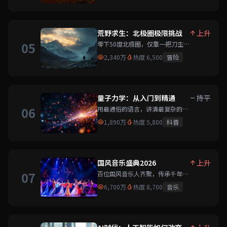
荒野求生：北极圈极限挑战
上升
05
零下50度北极圈，仅靠一把刀生
存七天。极限挑战，你敢来吗？
2,340万
热度 6,500
冒险
量子力学：从入门到精通
持平
06
用最通俗的语言，讲清最复杂的物
理。量子世界的大门，为你打开。
1,890万
热度 5,800
科普
国风音乐盛典2026
上升
07
百位国风音乐人齐聚，传承千年古
韵，演绎当代华章。视听盛宴。
6,700万
热度 8,700
音乐